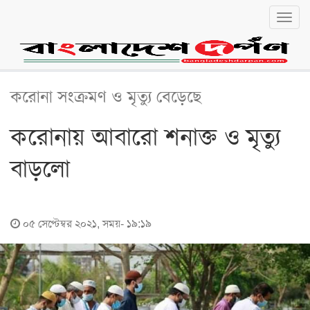
Toggl
navig
বাংলা
English
জাতীয়
করোনা সংক্রমণ ও মৃত্যু বেড়েছে
জাতীয়
করোনায় আবারো শনাক্ত ও মৃত্যু
রাজনীতি
বাড়লো
অর্থনীতি
লোকালয়
চট্টগ্রাম
০৫ সেপ্টেম্বর ২০২১, সময়- ১৯:১৯
বরিশাল
খুলনা
ঢাকা