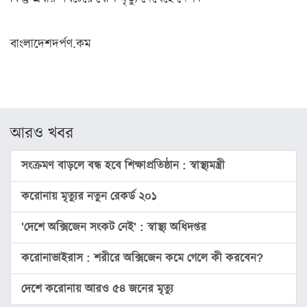
স্বাস্থ্য
রূপচর্চা
বাংলাদেশদর্পণ.কম
রসনাবিলাস
সম্পর্ক
ফ্যাশন
আরও খবর
ইয়োগা
ফিচার
সংক্রমণ বাড়লে বন্ধ হবে শিক্ষাপ্রতিষ্ঠান : স্বাস্থ্যমন্ত্রী
সাহিত্য
করোনায় মৃত্যুর নতুন রেকর্ড ২০১
ও
সংস্কৃতি
'দেশে অক্সিজেন সংকট নেই' : স্বাস্থ্য অধিদপ্তর
পঞ্জিকা
করোনাভাইরাস : শরীরে অক্সিজেন কমে গেলে কী করবেন?
অন্যরকম
দেশে করোনায় আরও ৫৪ জনের মৃত্যু
ইতিহাস