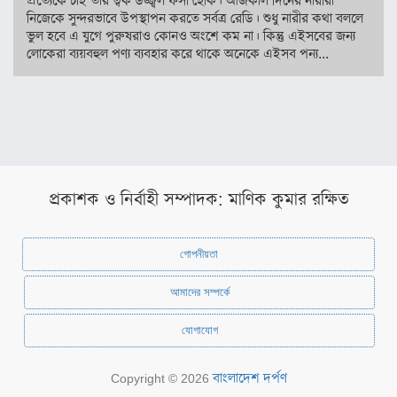
প্রত্যেকে চাই তার ত্বক উজ্জ্বল ফর্সা হোক। আজকাল দিনের নারীরা
স্বাস্থ্য
নিজেকে সুন্দরভাবে উপস্থাপন করতে সর্বত্র রেডি। শুধু নারীর কথা বললে
ভুল হবে এ যুগে পুরুষরাও কোনও অংশে কম না। কিন্তু এইসবের জন্য
রূপচর্চা
লোকেরা ব্যয়বহুল পণ্য ব্যবহার করে থাকে অনেকে এইসব পন্য...
রসনাবিলাস
সম্পর্ক
ফ্যাশন
ইয়োগা
প্রকাশক ও নির্বাহী সম্পাদক: মাণিক কুমার রক্ষিত
ফিচার
সাহিত্য
গোপনীয়তা
ও
সংস্কৃতি
আমাদের সম্পর্কে
পঞ্জিকা
যোগাযোগ
অন্যরকম
বাংলাদেশ দর্পণ
Copyright © 2026
ইতিহাস