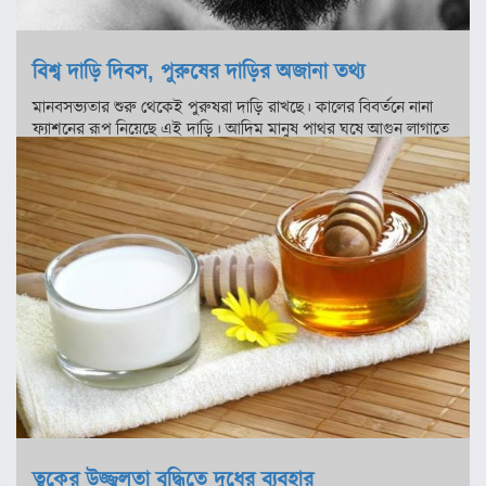
সিলেট
ময়মনসিংহ
বিশ্ব দাড়ি দিবস, পুরুষের দাড়ির অজানা তথ্য
মানবসভ্যতার শুরু থেকেই পুরুষরা দাড়ি রাখছে। কালের বিবর্তনে নানা
রাজশাহী
ফ্যাশনের রূপ নিয়েছে এই দাড়ি। আদিম মানুষ পাথর ঘষে আগুন লাগাতে
রংপুর
শেখে। সেই সঙ্গে শিখে নেয় দাড়ি কাটার কৌশলও। পুরুষদের ব্যক্তিত্বকে
ফুটিয়ে তুলতে দাড়ির বিকল্প নেই। গাল ভরা চাপ দাড়িতে...
বিদেশ
ভারত
আমেরিকা
ইউরোপ
মধ্যপ্রাচ্য
এশিয়া
আফ্রিকা
ত্বকের উজ্জ্বলতা বৃদ্ধিতে দুধের ব্যবহার
অস্ট্রেলিয়া