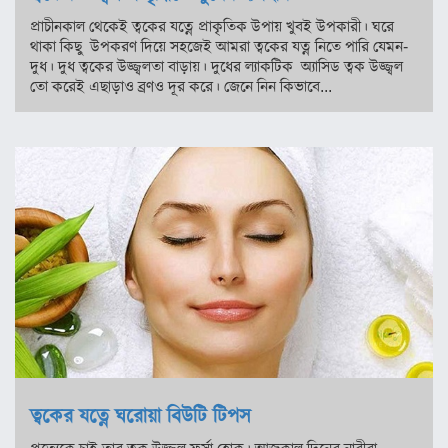
প্রাচীনকাল থেকেই ত্বকের যত্নে প্রাকৃতিক উপায় খুবই উপকারী। ঘরে
অন্যত্র
থাকা কিছু উপকরণ দিয়ে সহজেই আমরা ত্বকের যত্ন নিতে পারি যেমন-
দুধ। দুধ ত্বকের উজ্জ্বলতা বাড়ায়। দুধের ল্যাকটিক অ্যাসিড ত্বক উজ্জ্বল
খেলা
তো করেই এছাড়াও ব্রণও দূর করে। জেনে নিন কিভাবে...
ক্রিকেট
ফুটবল
অন্যান্য
বিনোদন
চলচ্চিত্র
টেলিভিশন
সংগীত
অন্তর্জাল
ত্বকের যত্নে ঘরোয়া বিউটি টিপস
লাইফস্টাইল