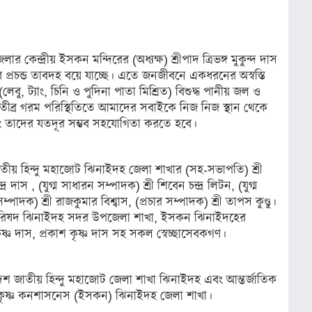
 কেন্দ্রীয় ইসকন মন্দিরের (অধ্যক্ষ) শ্রীপাদ ত্রিভঙ্গ মুকুন্দ দাস
ের প্রচন্ড তাবদহ বয়ে যাচ্ছে। এতে জনজীবনে একধরনের অস্বস্তি
, ট্যাং, চিনি ও পুদিনা পাতা মিশ্রিত) বিশুদ্ধ পানীয় জল ও
ব্র গরম পরিস্থিতিতে আমাদের সবাইকে নিজ নিজ স্থান থেকে
বং তাদের যতদূর সম্ভব সহযোগিতা করতে হবে।
তীয় হিন্দু মহাজোট ঝিনাইদহ জেলা শাখার (সহ-সভাপতি) শ্রী
র দাস , (যুগ্ম সাধারন সম্পাদক) শ্রী শিবেন চন্দ্র লিটন, (যুগ্ম
পাদক) শ্রী রাজকুমার বিশ্বাস, (প্রচার সম্পাদক) শ্রী তাপস কুণ্ডু।
য পরিষদ ঝিনাইদহ সদর উপজেলা শাখা, ইসকন ঝিনাইদহের
ু কৃষ্ণ দাস, প্রকাশ কৃষ্ণ দাস সহ সকল স্বেচ্ছাসেবকগণ।
শ জাতীয় হিন্দু মহাজোট জেলা শাখা ঝিনাইদহ এবং আন্তর্জাতিক
র কৃষ্ণ কনশাসনেস (ইসকন) ঝিনাইদহ জেলা শাখা।