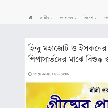
জাতীয়
লোকালয়
বিদেশ
খে
জাতীয়
জাতীয়
হিন্দু মহাজোট ও ইসকনের
রাজনীতি
পিপাসার্তদের মাঝে বিশুদ
অর্থনীতি
লোকালয়
০৫ মে ২০২৪, সময়- ১২:৪৮
চট্টগ্রাম
বরিশাল
খুলনা