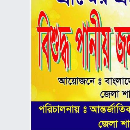
ঢাকা
সিলেট
ময়মনসিংহ
রাজশাহী
রংপুর
বিদেশ
ভারত
আমেরিকা
ইউরোপ
মধ্যপ্রাচ্য
এশিয়া
আফ্রিকা