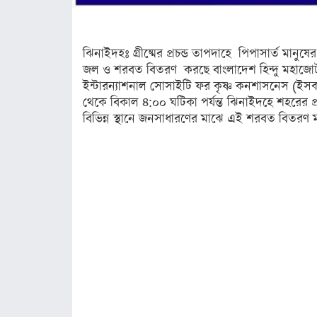
অস্ট্রেলিয়া
অন্যত্র
ঝিনাইদহঃ গ্রীষ্মের প্রচন্ড তাপদাহে পিপাসার্ত মানুষের 
জল ও শরবত বিতরণ করছে বাংলাদেশ হিন্দু মহাজোট ঝ
খেলা
ইন্টারন্যাশনাল সোসাইটি ফর কৃষ্ণ কনশাসনেস (ইসক
থেকে বিকাল ৪:০০ ঘটিকা পর্যন্ত ঝিনাইদহে শহরের প্রাণ
ক্রিকেট
বিভিন্ন স্থানে জনসাধারণের মাঝে এই শরবত বিতরণ মহ
ফুটবল
অন্যান্য
বিনোদন
চলচ্চিত্র
টেলিভিশন
সংগীত
অন্তর্জাল