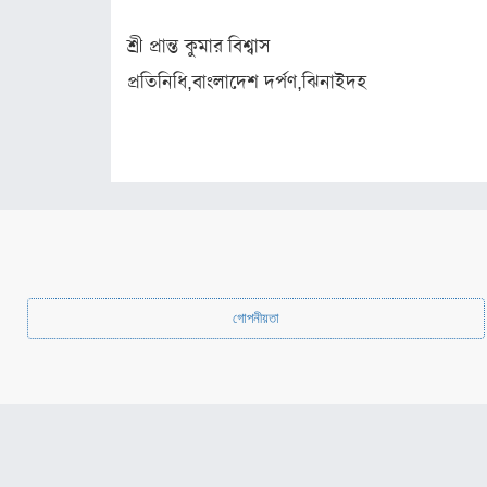
অন্যরকম
ইতিহাস ও
শ্রী প্রান্ত কুমার বিশ্বাস
ঐতিহ্য
প্রতিনিধি,বাংলাদেশ দর্পণ,ঝিনাইদহ
মনীষীদের
কথা
ভ্রমণ
রঙ্গরস
মতামত
ধর্ম
গোপনীয়তা
ইসলাম
সনাতন
বৌদ্ধ