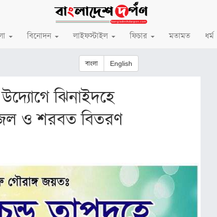
লা
বিনোদন
লাইফস্টাইল
ফিচার
মতামত
ধর্ম
বাংলা
English
 উদ্যোগে ঝিনাইদহে
্ধ জল ও শরবত বিতরণ