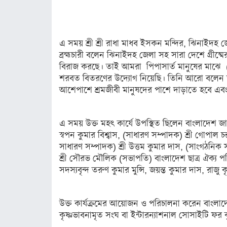
লাইফস্টাইল
স্বাস্থ্য
এ সময় শ্রী শ্রী রাধা মাধব ইসকন মন্দির, ঝিনাইদহ জেলার
ব্রহ্মচারী বলেন ঝিনাইদহ জেলা সহ সারা দেশে গ্রীষ্ম
রূপচর্চা
বিরাজ করছে। তাই আমরা পিপাসার্ত মানুষের মাঝে (লেবু
রসনাবিলাস
শরবত বিতরণের উদ্যোগ নিয়েছি। তিনি আরো বলেন তী
আশেপাশে শ্রমজীবী মানুষদের পাশে দাড়াতে হবে এ
সম্পর্ক
ফ্যাশন
এ সময় উক্ত মহৎ কার্যে উপস্থিত ছিলেন বাংলাদেশ জা
ইয়োগা
স্বপন কুমার বিশ্বাস, (সাধারণ সম্পাদক) শ্রী গোপাল চন্দ্
সাধারণ সম্পাদক) শ্রী উত্তম কুমার দাস, (সাংগঠনিক সম্
ফিচার
শ্রী সৌরভ মৌলিক (সভাপতি) বাংলাদেশ ছাত্র ঐক্
সদস্যবৃন্দ তরুণ কুমার মুন্সি, জয়ন্ত কুমার দাস, রাজ
সাহিত্য ও
সংস্কৃতি
উক্ত কার্যক্রমের আয়োজন ও পরিচালনা করেন বাংলাদে
পঞ্জিকা
কৃষ্ণভাবনামৃত সংঘ বা ইন্টারন্যাশনাল সোসাইটি ফ