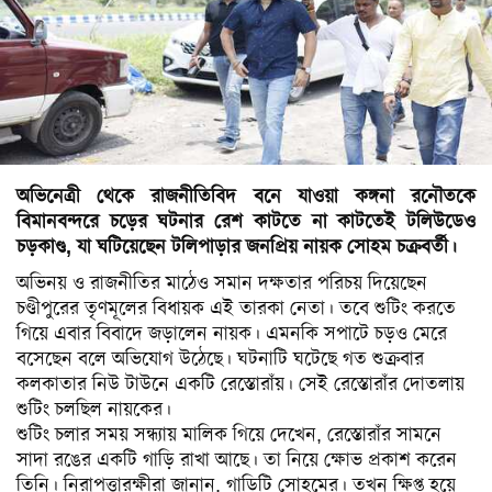
সিলেট
ময়মনসিংহ
রাজশাহী
রংপুর
বিদেশ
অভিনেত্রী
থেকে
রাজনীতিবিদ
বনে
যাওয়া
কঙ্গনা
রনৌতকে
বিমানবন্দরে
চড়ের
ঘটনার
রেশ
কাটতে
না
কাটতেই
টলিউডেও
ভারত
চড়কাণ্ড
,
যা
ঘটিয়েছেন
টলিপাড়ার
জনপ্রিয়
নায়ক
সোহম
চক্রবর্তী।
আমেরিকা
অভিনয়
ও
রাজনীতির
মাঠেও
সমান
দক্ষতার
পরিচয়
দিয়েছেন
চণ্ডীপুরের
তৃণমূলের
বিধায়ক
এই
তারকা
নেতা।
তবে
শুটিং
করতে
ইউরোপ
গিয়ে
এবার
বিবাদে
জড়ালেন
নায়ক।
এমনকি
সপাটে
চড়ও
মেরে
বসেছেন
বলে
অভিযোগ
উঠেছে।
ঘটনাটি
ঘটেছে
গত
শুক্রবার
মধ্যপ্রাচ্য
কলকাতার
নিউ
টাউনে
একটি
রেস্তোরাঁয়।
সেই
রেস্তোরাঁর
দোতলায়
এশিয়া
শুটিং
চলছিল
নায়কের।
শুটিং
চলার
সময়
সন্ধ্যায়
মালিক
গিয়ে
দেখেন
,
রেস্তোরাঁর
সামনে
আফ্রিকা
সাদা
রঙের
একটি
গাড়ি
রাখা
আছে।
তা
নিয়ে
ক্ষোভ
প্রকাশ
করেন
তিনি।
নিরাপত্তারক্ষীরা
জানান
,
গাড়িটি
সোহমের।
তখন
ক্ষিপ্ত
হয়ে
অস্ট্রেলিয়া