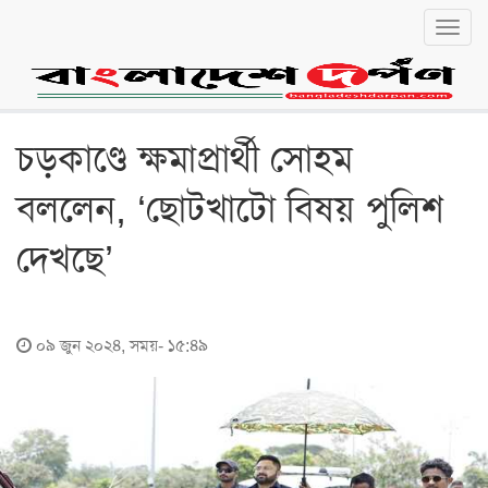
Toggl
navig
বাংলা
English
জাতীয়
চড়কাণ্ডে ক্ষমাপ্রার্থী সোহম
জাতীয়
বললেন, ‘ছোটখাটো বিষয় পুলিশ
রাজনীতি
দেখছে’
অর্থনীতি
লোকালয়
০৯ জুন ২০২৪, সময়- ১৫:৪৯
চট্টগ্রাম
বরিশাল
খুলনা
ঢাকা