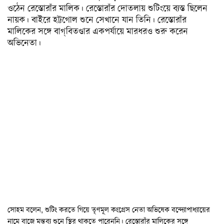
ওঠেন
রেস্তোরাঁর
মালিক।
রেস্তোরাঁর
দোতলায়
শুটিংয়ে
ব্যস্ত
ছিলেন
অন্যত্র
নায়ক।
বাইরে
হট্টগোল
শুনে
সেখানে
যান
তিনি।
রেস্তোরাঁর
মালিকের
সঙ্গে
বাগ্
বিতণ্ডার
একপর্যায়ে
মারধরও
শুরু
করেন
খেলা
অভিনেতা।
ক্রিকেট
ফুটবল
অন্যান্য
বিনোদন
চলচ্চিত্র
টেলিভিশন
সংগীত
অন্তর্জাল
লাইফস্টাইল
সোহম
বলেন
,
শুটিং
করতে
গিয়ে
তৃণমূল
কংগ্রেস
নেতা
অভিষেক
বন্দ্যোপাধ্যায়ের
নামে
বাজে
মন্তব্য
শুনে
স্থির
থাকতে
পারেননি।
রেস্তোরাঁর
মালিকের
সঙ্গে