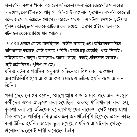
স্বাস্থ্য
হাতাহাতির
কথাও
স্বীকার
করেছেন
অভিনেতা।
অন্যদিকে
রেস্তোরাঁর
মালিকের
অভিযোগ
,
বেআইনিভাবে
গাড়ি
পার্কিং
নিয়েই
ঝামেলার
সূত্রপাত।
এমনকি
রেস্তোরাঁ
রূপচর্চা
বন্ধেরও
হুমকি
দিয়েছেন
সোহম।
করেছেন
মারধর।
এ
ঘটনায়
সেখানে
ছুটে
যায়
রসনাবিলাস
পুলিশ।
অভিযুক্ত
মালিককে
আটকও
করা
হয়েছে।
এরপর
শুটিং
বাতিল
করে
ঘটনাস্থল
থেকে
বেরিয়ে
যান
সোহম।
সম্পর্ক
মারধর
প্রসঙ্গে
সোহম
বলেছিলেন
, ‘
কটূক্তি
করেছে
এবং
অভিষেককে
নিয়ে
ফ্যাশন
গালিগালাজ
করেছে
,
সেটা
মানতে
পারিনি।
চারটা
চড়
মেরেছি।
ধাক্কা
দিয়েছি।
অভিনেতারাও
মানুষ।
আমাদেরও
আবেগ
আছে।
তারই
প্রতিফলন
হয়েছে।
ইয়োগা
ছোটখাটো
বিষয়।
পুলিশ
দেখছে।
’
যদিও
ঘটনার
পরদিন
অনুতপ্ত
অভিনেতা
-
বিধায়ক।
একজন
ফিচার
জনপ্রতিনিধি
হয়ে
এ
কাজ
করা
মোটেও
উচিত
হয়নি
বলে
জানান
সাহিত্য
তিনি।
ও
ক্ষমা
চেয়ে
সোহম
বলেন
, ‘
আগে
আমার
ও
আমার
প্রযোজনা
সংস্থার
সংস্কৃতি
কর্মীদের
ওপর
আক্রমণ
করা
হয়েছিল।
অকথ্য
গালিগালাজ
করা
হয়
,
কুকথা
বলা
হয়
অভিষেক
বন্দ্যোপাধ্যায়ের
নামেও।
সেই
সময়
মাথা
পঞ্জিকা
ঠিক
রাখতে
পারিনি।
কিন্তু
একজন
জনপ্রতিনিধি
হিসেবে
এমন
কাজ
অন্যরকম
করা
উচিত
হয়নি।
আমার
ভুল
হয়েছে।
’
যদিও
এ
ঘটনার
পেছনে
প্ররোচনাতত্ত্বকেই
দায়ী
করেছেন
তিনি।
ইতিহাস