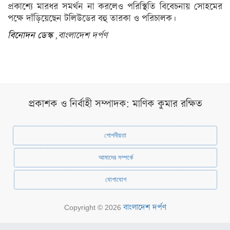
ও
প্রকাশ্যে
মারধর
সমর্থন
না
করলেও
পরিস্থিতি
বিবেচনায়
সোহমের
ঐতিহ্য
পক্ষে
দাঁড়িয়েছেন
টলিউডের
বহু
তারকা
ও
পরিচালক।
বিনোদন
ডেস্ক
,
বাংলাদেশ
দর্পণ
মনীষীদের
কথা
ভ্রমণ
রঙ্গরস
প্রকাশক ও নির্বাহী সম্পাদক: মাণিক কুমার রক্ষিত
মতামত
ধর্ম
গোপনীয়তা
ইসলাম
আমাদের সম্পর্কে
সনাতন
যোগাযোগ
বৌদ্ধ
খ্রিস্টান
বাংলাদেশ দর্পণ
Copyright © 2026
গ্যালারি