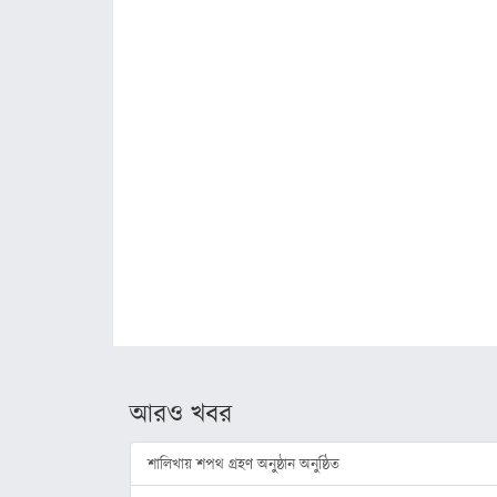
লাইফস্টাইল
স্বাস্থ্য
রূপচর্চা
রসনাবিলাস
সম্পর্ক
ফ্যাশন
ইয়োগা
ফিচার
সাহিত্য ও
আরও খবর
সংস্কৃতি
পঞ্জিকা
শালিখায় শপথ গ্রহণ অনুষ্ঠান অনুষ্ঠিত