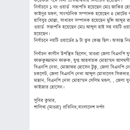
কয়েকটা পদে বিনা প্রতিদ্বন্দ্বিতায় নির্বাচিত হয়েছিল।
নির্বাচনে ১ নং ওয়ার্ড সভাপতি হয়েছেন মোঃ জাকির হো
অস্ট্রেলিয়া
কাইনুর মন্ডল, সাংগঠনিক সম্পাদক হয়েছেন ৪ ভোটের 
অন্যত্র
হাবিবুর মোল্লা, সাধারণ সম্পাদক হয়েছেন মুন্সি আব্দুর
ওয়ার্ড সভাপতি হয়েছেন মোঃ আব্দুল হাই সহ নয়টি ওয
খেলা
হয়েছেন।
নির্বাচনে নয়টি ওয়ার্ডের ৯ টা ভুত কেন্দ্র ছিল। অত্যন্ত
ক্রিকেট
নির্বাচন কালীন উপস্থিত ছিলেন, মাগুরা জেলা বিএনপি য
ফুটবল
ফারুকুজ্জামান ফারুক, যুগ্ম আহবায়ক মোহাম্মদ আলম
অন্যান্য
বিএনপি নেতা, মোজাফর হোসেন টুকু, জেলা বিএনপি নেতা
চকলেট, জেলা বিএনপি নেতা আব্দুল মোতালেব সিকদার, 
বিনোদন
মান্নান, বিএনপি নেতা মোহাম্মদ সেলিম মন্ডল, , জেলা য
কাইজার হোসেন।
চলচ্চিত্র
সুবির কুমার,
টেলিভিশন
শালিখা (মাগুরা) প্রতিনিধ,বাংলাদেশ দর্পণ
সংগীত
অন্তর্জাল