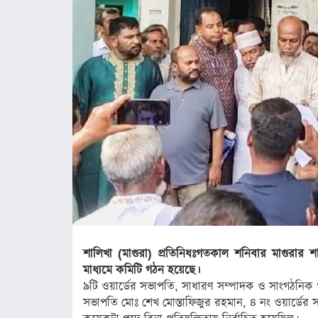
ঢাকা
সিলেট
ময়মনসিংহ
রাজশাহী
রংপুর
বিদেশ
ভারত
আমেরিকা
ইউরোপ
শালিখা (মাগুরা) প্রতিনিধঃ
গতকাল শনিবার মাগুরার শাল
মধ্যপ্রাচ্য
মাধ্যমে কমিটি গঠন হয়েছে।
এশিয়া
৯টি ওয়ার্ডের সভাপতি, সাধারণ সম্পাদক ও সাংগঠনিক পদে নি
সভাপতি মোঃ শেখ মোস্তাফিজুর রহমান, ৪ নং ওয়ার্ডের সভা
আফ্রিকা