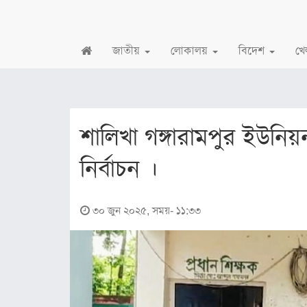
জাতীয়
লোকালয়
বিদেশ
খে
জাতীয়
জাতীয়
শালিখা গঙ্গারামপুর ইউনিয
রাজনীতি
নির্বাচন ‌।
অর্থনীতি
লোকালয়
৩০ জুন ২০২৫, সময়- ১১:৩৩
চট্টগ্রাম
বরিশাল
খুলনা