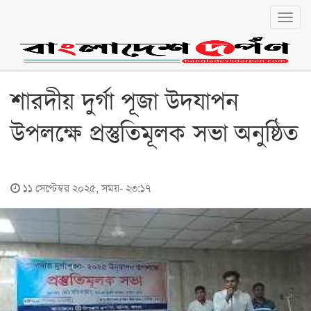
Toggl
navig
বাংলা
English
জাতীয়
শারদীয় দুর্গা পূজা উদযাপন
জাতীয়
উপলক্ষে প্রস্তুতিমূলক সভা অনুষ্ঠিত
রাজনীতি
অর্থনীতি
১১ সেপ্টেম্বর ২০২৫, সময়- ২৩:১৭
লোকালয়
চট্টগ্রাম
বরিশাল
খুলনা
ঢাকা