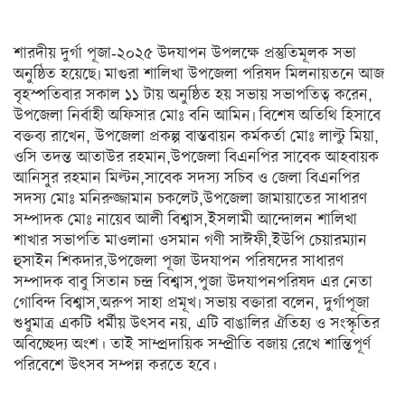
অন্যত্র
শারদীয় দুর্গা পূজা-২০২৫ উদযাপন উপলক্ষে প্রস্তুতিমূলক সভা
খেলা
অনুষ্ঠিত হয়েছে৷ মাগুরা শালিখা উপজেলা পরিষদ মিলনায়তনে আজ
বৃহস্পতিবার সকাল ১১ টায় অনুষ্ঠিত হয় সভায় সভাপতিত্ব করেন,
ক্রিকেট
উপজেলা নির্বাহী অফিসার মোঃ বনি আমিন৷ বিশেষ অতিথি হিসাবে
ফুটবল
বক্তব্য রাখেন, উপজেলা প্রকল্প বাস্তবায়ন কর্মকর্তা মোঃ লাল্টু মিয়া,
ওসি তদন্ত আতাউর রহমান,উপজেলা বিএনপির সাবেক আহবায়ক
অন্যান্য
আনিসুর রহমান মিল্টন,সাবেক সদস্য সচিব ও জেলা বিএনপির
সদস্য মোঃ মনিরুজ্জামান চকলেট,উপজেলা জামায়াতের সাধারণ
বিনোদন
সম্পাদক মোঃ নায়েব আলী বিশ্বাস,ইসলামী আন্দোলন শালিখা
শাখার সভাপতি মাওলানা ওসমান গণী সাঈফী,ইউপি চেয়ারম্যান
চলচ্চিত্র
হুসাইন শিকদার,উপজেলা পূজা উদযাপন পরিষদের সাধারণ
টেলিভিশন
সম্পাদক বাবু সিতান চন্দ্র বিশ্বাস,পুজা উদযাপনপরিষদ এর নেতা
গোবিন্দ বিশ্বাস,অরুপ সাহা প্রমূখ৷ সভায় বক্তারা বলেন, দুর্গাপূজা
সংগীত
শুধুমাত্র একটি ধর্মীয় উৎসব নয়, এটি বাঙালির ঐতিহ্য ও সংস্কৃতির
অন্তর্জাল
অবিচ্ছেদ্য অংশ। তাই সাম্প্রদায়িক সম্প্রীতি বজায় রেখে শান্তিপূর্ণ
পরিবেশে উৎসব সম্পন্ন করতে হবে।
লাইফস্টাইল