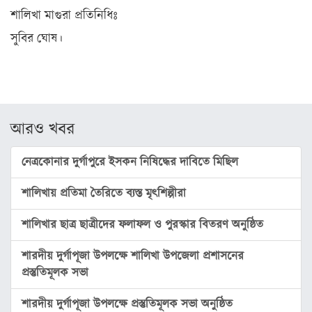
স্বাস্থ্য
শালিখা মাগুরা প্রতিনিধিঃ
রূপচর্চা
সুবির ঘোষ।
রসনাবিলাস
সম্পর্ক
ফ্যাশন
আরও খবর
ইয়োগা
নেত্রকোনার দুর্গাপুরে ইসকন নিষিদ্ধের দাবিতে মিছিল
ফিচার
শালিখায় প্রতিমা তৈরিতে ব্যস্ত মৃৎশিল্পীরা
সাহিত্য
ও
সংস্কৃতি
শালিখার ছাত্র ছাত্রীদের ফলাফল ও পুরস্কার বিতরণ অনুষ্ঠিত
পঞ্জিকা
শারদীয় দুর্গাপূজা উপলক্ষে শালিখা উপজেলা প্রশাসনের
প্রস্তুতিমূলক সভা
অন্যরকম
ইতিহাস
শারদীয় দুর্গাপূজা উপলক্ষে প্রস্তুতিমূলক সভা অনুষ্ঠিত