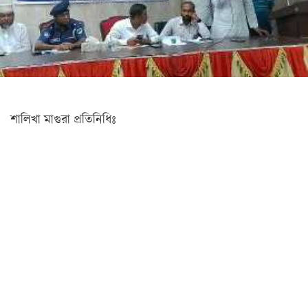
সিলেট
ময়মনসিংহ
রাজশাহী
রংপুর
শালিখা মাগুরা প্রতিনিধিঃ
বিদেশ
ভারত
আমেরিকা
ইউরোপ
মধ্যপ্রাচ্য
এশিয়া
আফ্রিকা
অস্ট্রেলিয়া