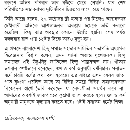
কারণে অভির পরিবার তার বউকে মেনে নেয়নি। যার শেষ
ও
ঐতিহ্য
পরিণতিতে সম্ভাবনাময় দুটি জীবন চিরতরে ধ্বংস হয়ে গেছে।
তিনি আরো বলেন, ২৭ অক্টোবর স্ত্রী হত্যার পর নিজেও আত্মহত্যার
মনীষীদের
চেষ্টাকারী অভিকে আশঙ্কাজনক অবস্থায় চমেকে ভর্তি করানো
কথা
হয়েছিল। কিন্তু তার অবস্থার কোনো উন্নতি হয়নি। শেষ পর্যন্ত
ভ্রমণ
মঙ্গলবার রাত প্রায় ১২টার দিকে তারও মৃত্যু হয়।
এ প্রসঙ্গে বাংলাদেশ হিন্দু সমাজ সংস্কার সমিতির সভাপতি অধ্যাপক
রঙ্গরস
হিরেন্দ্রনাথ বিশ্বাস বলেন, এমন ঘটনা অত্যন্ত দুঃখজনক। হিন্দু
মতামত
সমাজের এই উচু-নিচু জাতিভেদ হিন্দু শাস্ত্রসম্মত নয়। গীতায়
ভগবান স্পষ্টভাবে বলেছেন, গুণ ও কর্ম অনুযায়ী বর্ণবিচার। সনাতন
ধর্ম
ধর্মে চারটি বর্ণের কথা বলা হয়েছে। এর বাইরে এখন যেসব জাত-
পাত কুপ্রথা প্রচলিত আছে তা বিভিন্ন সময়ে বিভিন্ন সমাজনেতারা
ইসলাম
নিজেদের স্বার্থে তৈরি করেছেন যা বেদ-গীতা সমর্থন করে না।
সনাতন
আমাদের অবশ্যই জাতপাতের কুপ্রথা ত্যাগ করতে হবে। গুণ ও কর্ম
অনুযায়ী মানুষকে মূল্যায়ন করতে হবে। এটাই সনাতন ধর্মের শিক্ষা।
বৌদ্ধ
খ্রিস্টান
প্রতিবেদক, বাংলাদেশ দর্পণ
গ্যালারি