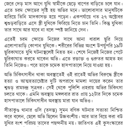
স্বাস্থ্য
জেরে দেড় মাস আগে যুথি স্বামীকে ছেড়ে বাপের বাড়িতে চলে যান।
এতে চরম ক্ষোভের সৃষ্টি হয় অভির মনে। ভালোবাসার মানুষটিকে
রূপচর্চা
হারিয়ে তিনি মাদকাসক্ত হয়ে পড়েন। একপর্যায়ে গত ২৭ অক্টোবর
শ্বশুড়বাড়িতে এসে স্ত্রী যুথিকে ফিরিয়ে নিতে চান তিনি। কিন্তু যুথিকা
রসনাবিলাস
তার সাথে আর যাবে না বলে স্পষ্ট জানিয়ে দেন।
সম্পর্ক
এতেই চরম ক্ষোভে নিজের সাথে আনা ধারাল ছুরি দিয়ে
এলোপাতাড়ি কোপান যুথিকে। শরীরের বিভিন্ন অংশে উপর্যুপরি ১৯টি
ফ্যাশন
ছুরিকাঘাতে যুথি ঘটনাস্থলেই নিহত হন। শেষে নিজেই নিজের পেটে
ইয়োগা
ছুরিকাঘাত করতে থাকেন অভি। এতে রক্তাক্ত ও গুরুতর আহত হন
তিনি নিজেও। পরে তাকে চমেক হাসপাতালে নিয়ে যাওয়া হয়।
ফিচার
অভি চিকিৎসাধীন থাকা অবস্থাতেই ওই রাতেই অভির বিরুদ্ধে স্ত্রীকে
সাহিত্য
হত্যা ও আত্মহত্যাচেষ্টার দুটি অপরাধে মামলা দায়ের করেন তার
ও
শ্বশুড় রামচন্দ্র সূত্রধর। সেই থেকে পুলিশি প্রহরায় অভির চিকিৎসা
সংস্কৃতি
চলতে থাকে। এমনি অবস্থায় মঙ্গলবার রাত প্রায় ১২টার দিকে চমেক
হাসপাতালে চিকিৎসাধীন অবস্থায় মারা যান অভিও।
পঞ্জিকা
সীতাকুণ্ড থানার ওসি (তদন্ত) সুমন বণিক ঘটনার সত্যতা নিশ্চিত
অন্যরকম
করে বলেন, ছেলে অভি ছিলেন উচ্চবংশীয়। আর তার বিয়ে করা বউ
যুথির বংশ পরিচয় তাদের পছন্দনীয় নয়। জাতিগত এই কুসংস্কারের
ইতিহাস