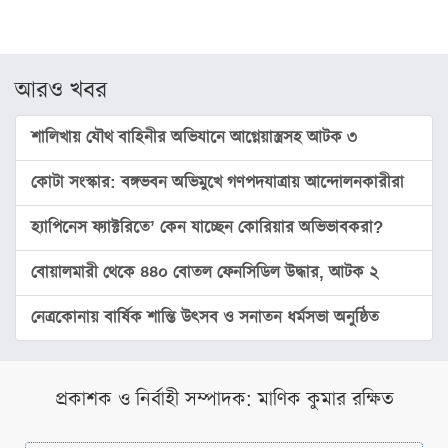
ফটো
গ্যালারি
আরও খবর
ভিডিও
গ্যালারি
শালিখায় যৌথ বাহিনীর অভিযানে আগ্নেয়াস্ত্রসহ আটক ৩
অন্যান্য
কোটা সংস্কার: বঙ্গভবন অভিমুখে গণপদযাত্রায় আন্দোলনকারীরা
বিজ্ঞান
ও
হ্যাপিনেস ফ্যাক্টরিতে’ কেন যাচ্ছেন কোরিয়ার অভিভাবকরা?
প্রযুক্তি
আইন
বোয়ালমারী থেকে ৪৪০ বোতল ফেনসিডিল উদ্ধার, আটক ২
ও
আদালত
নেত্রকোনায় বার্ষিক শান্তি উৎসব ও সনাতন ধর্মসভা অনুষ্ঠিত
কৃষি
পরিবেশ
প্রকাশক ও নির্বাহী সম্পাদক: মাণিক কুমার রক্ষিত
ও
জীববৈচিত্র্য