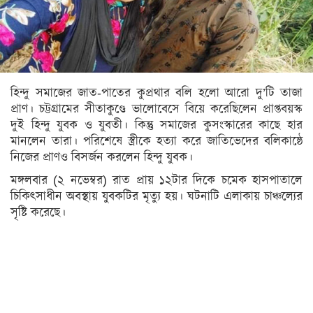
সিলেট
ময়মনসিংহ
রাজশাহী
হিন্দু সমাজের জাত-পাতের কুপ্রথার বলি হলো আরো দু’টি তাজা
রংপুর
প্রাণ। চট্টগ্রামের সীতাকুণ্ডে ভালোবেসে বিয়ে করেছিলেন প্রাপ্তবয়স্ক
বিদেশ
দুই হিন্দু যুবক ও যুবতী। কিন্তু সমাজের কুসংস্কারের কাছে হার
মানলেন তারা। পরিশেষে স্ত্রীকে হত্যা করে জাতিভেদের বলিকাষ্ঠে
ভারত
নিজের প্রাণও বিসর্জন করলেন হিন্দু যুবক।
আমেরিকা
মঙ্গলবার (২ নভেম্বর) রাত প্রায় ১২টার দিকে চমেক হাসপাতালে
চিকিৎসাধীন অবস্থায় যুবকটির মৃত্যু হয়। ঘটনাটি এলাকায় চাঞ্চল্যের
ইউরোপ
সৃষ্টি করেছে।
মধ্যপ্রাচ্য
এশিয়া
আফ্রিকা
অস্ট্রেলিয়া