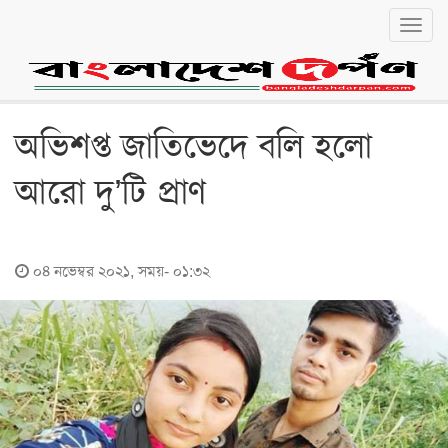
Toggl
navig
বাংলা
English
জাতীয়
অভিশপ্ত জাতিভেদে বলি হলো
জাতীয়
আরো দু’টি প্রাণ
রাজনীতি
অর্থনীতি
০৪ নভেম্বর ২০২১, সময়- ০১:৩২
লোকালয়
চট্টগ্রাম
বরিশাল
খুলনা
ঢাকা