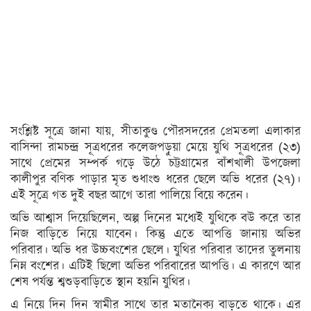
অন্যত্র
খেলা
ক্রিকেট
ফুটবল
অন্যান্য
সংশ্লিষ্ট সূত্রে জানা যায়, সীতাকুণ্ড পৌরসদরের প্রেমতলা এলাকার
বাসিন্দা রামচন্দ্র সূত্রধরের কলেজপড়ুয়া মেয়ে যুথি সূত্রধরের (২৩)
বিনোদন
সাথে প্রেমের সম্পর্ক গড়ে উঠে চট্টগ্রামের বাঁশখালী উপজেলা
কালীপুর বণিক পাড়ার মৃত শুধাংশু ধরের ছেলে অভি ধরের (২৭)।
চলচ্চিত্র
এই সূত্রে গত দুই বছর আগে তারা পালিয়ে বিয়ে করেন।
টেলিভিশন
অভি আশ্বাস দিয়েছিলেন, অল্প দিনের মধ্যেই যুথিকে বউ করে তার
নিজ বাড়িতে নিয়ে যাবেন। কিন্তু এতে আপত্তি জানায় অভির
সংগীত
পরিবার। অভি ধর উচ্চবংশের ছেলে। যুথির পরিবার তাদের তুলনায়
অন্তর্জাল
নিম্ন বংশের। এটিই ছিলো অভির পরিবারের আপত্তি। এ কারণে আর
শেষ পর্যন্ত শ্বশুড়বাড়িতে স্থান হয়নি যুথির।
লাইফস্টাইল
এ নিয়ে দিন দিন স্বামীর সাথে তার মতানৈক্য বাড়তে থাকে। এর