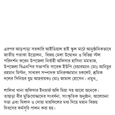
অন্যত্র
খেলা
ক্রিকেট
ফুটবল
অন্যান্য
এরপর
আড়পাড়া
সরকারি
আইডিয়াল
হাই
স্কুল
মাঠে
আনুষ্ঠানিকভাবে
জাতীয়
পতাকা
উত্তোলন
,
বিজয়
মেলা
উদ্বোধন
ও
বিভিন্ন
স্টল
বিনোদন
পরিদর্শন
করেন
উপজেলা
নির্বাহী
অফিসার
হাসিনা
মমতাজ
,
উপজেলা
বিএনপির
সভাপতি
সাবেক
ইউপি
চেয়ারম্যান
মোঃ
আনিচুর
চলচ্চিত্র
রহমান
মিল্টন
,
সাধারণ
সম্পাদক
মনিরুজ্জামান
চকলেট
,
শ্রমিক
টেলিভিশন
দলের
সিনিয়র
যুগ্ন
আহবায়কঃ
মোঃ
জামাল
হোসেন।
প্রমুখ
,,
সংগীত
শালিখা
থানা
অফিসার
ইনচার্জ
অলি
মিয়া
সহ
আরো
অনেকে।
তাছাড়া
বীর
মুক্তিযোদ্ধাদের
সংবর্ধনা
,
সাংস্কৃতিক
অনুষ্ঠান
,
আলোচনা
অন্তর্জাল
সভা
এবং
মিলাদ
ও
দোয়া
মাহফিলের
মধ্য
দিয়ে
মহান
বিজয়
লাইফস্টাইল
দিবসের
কর্মসূচি
পালন
করা
হয়।