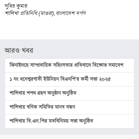
স্বাস্থ্য
সুবির
কুমার
শালিখা
প্রতিনিধি
(
মাগুরা
),
বাংলাদেশ
দর্পণ
রূপচর্চা
রসনাবিলাস
সম্পর্ক
আরও খবর
ফ্যাশন
ইয়োগা
ঝিনাইদহে সাম্প্রদায়িক সহিংসতার প্রতিবাদে বিক্ষোভ সমাবেশ
ফিচার
১ নং ধনেশ্বরগাতী ইউনিয়ন বিএনপি'র কর্মী সভা ২০২৫
সাহিত্য
ও
শালিখায় শপথ গ্রহণ অনুষ্ঠান অনুষ্ঠিত
সংস্কৃতি
শালিখায়‌ বণিক সমিতির মানব বন্ধন
পঞ্জিকা
শালিখায় বি.এন.পির মতবিনিময় সভা অনুষ্ঠিত
অন্যরকম
ইতিহাস