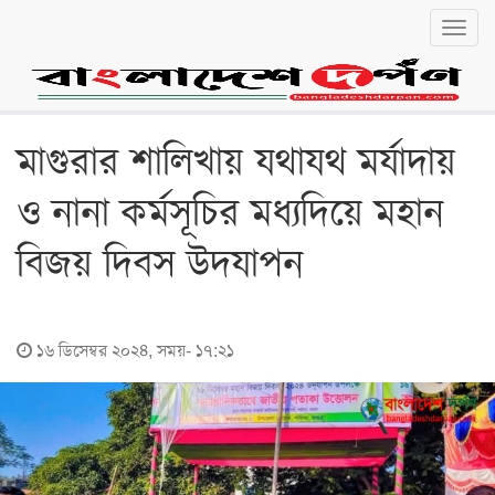
Toggl
navig
বাংলা
English
জাতীয়
মাগুরার শালিখায় যথাযথ মর্যাদায়
জাতীয়
ও নানা কর্মসূচির মধ্যদিয়ে মহান
রাজনীতি
বিজয় দিবস উদযাপন
অর্থনীতি
লোকালয়
১৬ ডিসেম্বর ২০২৪, সময়- ১৭:২১
চট্টগ্রাম
বরিশাল
খুলনা
ঢাকা