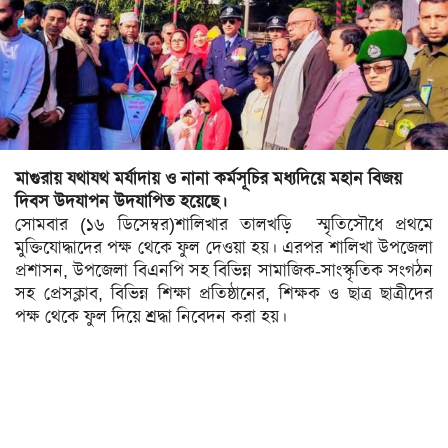
সিলেট
ময়মনসিংহ
রাজশাহী
রংপুর
বিদেশ
মাগুরায়
যথাযথ
মর্যাদায়
ও
নানা
কর্মসূচির
মধ্যদিয়ে
মহান
বিজয়
দিবস
উদযাপন
উদযাপিত
হয়েছে।
ভারত
সোমবার
(
১৬
ডিসেম্বর
)
শালিখার
তালখড়ি
স্মৃতিসৌধে
প্রথমে
মুক্তিযোদ্ধাদের
পক্ষ
থেকে
ফুল
দেওয়া
হয়।
এরপর
শালিখা
উপজেলা
আমেরিকা
প্রশাসন
,
উপজেলা
বিএনপি
সহ
বিভিন্ন
সামাজিক
-
সাংস্কৃতিক
সংগঠন
ইউরোপ
সহ
প্রেসক্লাব
,
বিভিন্ন
শিক্ষা
প্রতিষ্ঠানের
,
শিক্ষক
ও
ছাত্র
ছাত্রীদের
পক্ষ
থেকে
ফুল
দিয়ে
শ্রদ্ধা
নিবেদন
করা
হয়।
মধ্যপ্রাচ্য
এশিয়া
আফ্রিকা
অস্ট্রেলিয়া