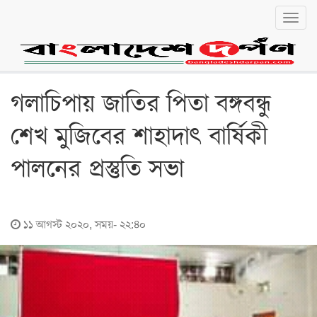
Toggl
navig
বাংলা
English
জাতীয়
গলাচিপায় জাতির পিতা বঙ্গবন্ধু
জাতীয়
শেখ মুজিবের শাহাদাৎ বার্ষিকী
রাজনীতি
পালনের প্রস্তুতি সভা
অর্থনীতি
লোকালয়
১১ আগস্ট ২০২০, সময়- ২২:৪০
চট্টগ্রাম
বরিশাল
খুলনা
ঢাকা