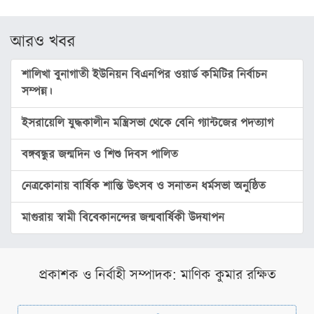
স্বাস্থ্য
রূপচর্চা
আরও খবর
রসনাবিলাস
শালিখা বুনাগাতী ইউনিয়ন বিএনপির ওয়ার্ড কমিটির নির্বাচন
সম্পর্ক
সম্পন্ন।
ফ্যাশন
ইসরায়েলি যুদ্ধকালীন মন্ত্রিসভা থেকে বেনি গ্যান্টজের পদত্যাগ
ইয়োগা
বঙ্গবন্ধুর জন্মদিন ও শিশু দিবস পালিত
ফিচার
নেত্রকোনায় বার্ষিক শান্তি উৎসব ও সনাতন ধর্মসভা অনুষ্ঠিত
সাহিত্য
ও
মাগুরায় স্বামী বিবেকানন্দের জন্মবার্ষিকী উদযাপন
সংস্কৃতি
পঞ্জিকা
প্রকাশক ও নির্বাহী সম্পাদক: মাণিক কুমার রক্ষিত
অন্যরকম
ইতিহাস