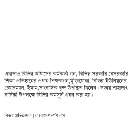
অন্যত্র
খেলা
ক্রিকেট
ফুটবল
অন্যান্য
বিনোদন
এছাড়াও বিভিন্ন অফিসের কর্মকর্তা গন, বিভিন্ন সরকারি বেসরকারি
শিক্ষা প্রতিষ্ঠানের প্রধান শিক্ষকগন,মুক্তিযোদ্ধা, বিভিন্ন ইউনিয়নের
চলচ্চিত্র
চেয়ারম্যান, ইমাম,সাংবাদিক বৃন্দ উপস্থিত ছিলেন। সভায় শাহাদাৎ
টেলিভিশন
বার্ষিকী উপলক্ষে বিভিন্ন কর্মসূচী গ্রহন করা হয়।
সংগীত
নিজস্ব প্রতিবেদক | বাংলাদেশদর্পণ.কম
অন্তর্জাল
লাইফস্টাইল