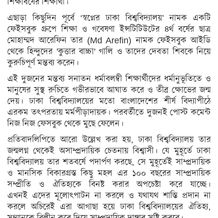
শিক্ষাবর্ষের শিক্ষার্থী।
স্বাস্থ্য
এছাড়া কিছুদিন পূর্বে ‘স্বপ্নের ঢাকা বিশ্ববিদ্যালয়’ নামক একটি
রূপচর্চা
ফেইসবুক গ্রুপে শিক্ষা ও গবেষণা ইন্সটিটিউটের ৪র্থ বর্ষের ছাত্র
মোহাম্মদ আরেফিন তার (Md Arefin) নামক ফেইসবুক আইডি
রসনাবিলাস
থেকে হিন্দুদের 'কুত্তার বাচ্চা' গালি ও তাদের দেবতা শিবকে নিয়ে
সম্পর্ক
কুরুচিপূর্ণ মন্তব্য করেন।
এই দুজনের মন্তব্য সনাতন ধর্মাবলম্বী শিক্ষার্থীদের ধর্মানুভূতিতে ও
ফ্যাশন
মানুষের সুস্থ রুচিতে গভীরভাবে আঘাত করে ও তীব্র ক্ষোভের জন্ম
ইয়োগা
দেয়। ঢাকা বিশ্ববিদ্যালয়ের মতো বাংলাদেশের শীর্ষ বিদ্যাপীঠে
এরকম তৎপরতায় মর্মপীড়াদায়ক। পরবর্তীতে দুজনই পোস্ট কমেন্ট
ফিচার
নিজ নিজ ফেসবুক থেকে মুছে ফেলেন।
সাহিত্য
প্রতিবাদলিপিতে আরো উল্লেখ করা হয়, ঢাকা বিশ্ববিদ্যালয় তার
ও
জন্মলগ্ন থেকেই অসাম্প্রদায়িক চেতনায় বিশ্বাসী। যে মুহূর্তে ঢাকা
সংস্কৃতি
বিশ্ববিদ্যালয় তার শতবর্ষে পদার্পণ করছে, সে মুহূর্তেই সাম্প্রদায়িক
ও মানসিক বিকারগ্রস্ত কিছু মহল এর ১০০ বছরের সাম্প্রদায়িক
পঞ্জিকা
সম্প্রীতি ও ঐতিহ্যকে বিনষ্ট করার অপচেষ্টা করে যাচ্ছে।
অন্যরকম
এখনই এদের মূলোৎপাটন না করলে ও যথাযথ শাস্তি প্রদান না
করলে অচিরেই এরা আগাছা হয়ে ঢাকা বিশ্ববিদ্যালয়ের ঐতিহ্য,
ইতিহাস