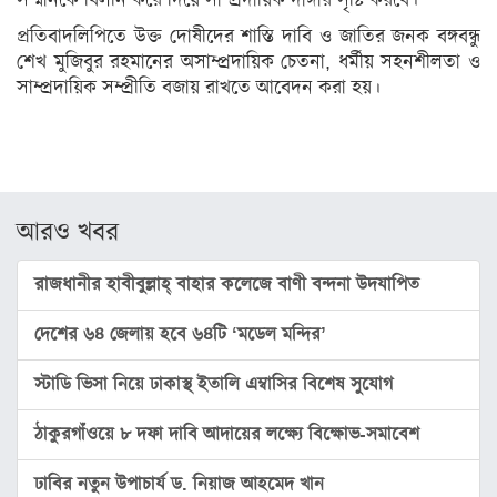
সম্মানকে বিলীন করে দিয়ে সাম্প্রদায়িক দাঙ্গার সৃষ্টি করবে।
ও
ঐতিহ্য
প্রতিবাদলিপিতে উক্ত দোষীদের শাস্তি দাবি ও জাতির জনক বঙ্গবন্ধু
শেখ মুজিবুর রহমানের অসাম্প্রদায়িক চেতনা, ধর্মীয় সহনশীলতা ও
মনীষীদের
সাম্প্রদায়িক সম্প্রীতি বজায় রাখতে আবেদন করা হয়।
কথা
ভ্রমণ
রঙ্গরস
আরও খবর
মতামত
ধর্ম
রাজধানীর হাবীবুল্লাহ্ বাহার কলেজে বাণী বন্দনা উদযাপিত
ইসলাম
দেশের ৬৪ জেলায় হবে ৬৪টি ‘মডেল মন্দির’
সনাতন
স্টাডি ভিসা নিয়ে ঢাকাস্থ ইতালি এম্বাসির বিশেষ সুযোগ
বৌদ্ধ
ঠাকুরগাঁওয়ে ৮ দফা দাবি আদায়ের লক্ষ্যে বিক্ষোভ-সমাবেশ
খ্রিস্টান
ঢাবির নতুন উপাচার্য ড. নিয়াজ আহমেদ খান
গ্যালারি