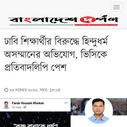
Toggl
navig
বাংলা
English
জাতীয়
ঢাবি শিক্ষার্থীর বিরুদ্ধে হিন্দুধর্ম
জাতীয়
অসম্মানের অভিযোগ, ভিসিকে
রাজনীতি
প্রতিবাদলিপি পেশ
অর্থনীতি
লোকালয়
২৩ নভেম্বর ২০২০, সময়- ১৩:০৪
চট্টগ্রাম
বরিশাল
খুলনা
ঢাকা