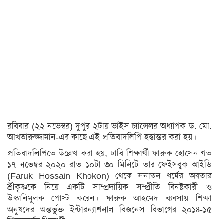
অন্যত্র
খেলা
ক্রিকেট
ফুটবল
অন্যান্য
বিনোদন
রবিবার (২২ নভেম্বর) দুপুর ২টায় ভাইস চ্যান্সেলর অধ্যাপক ড. মো.
চলচ্চিত্র
আখতারুজ্জামান-এর কাছে এই প্রতিবাদলিপি হস্তান্তর করা হয়।
টেলিভিশন
প্রতিবাদলিপিতে উল্লেখ করা হয়, ঢাবি শিক্ষার্থী ফারুক হোসেন গত
১৭ নভেম্বর ২০২০ রাত ১০টা ৩০ মিনিটে তার ফেইসবুক আইডি
সংগীত
(Faruk Hossain Khokon) থেকে সনাতন ধর্মের অবতার
অন্তর্জাল
শ্রীকৃষ্ণকে নিয়ে একটি সাম্প্রদায়িক সম্প্রীতি বিনষ্টকারী ও
উস্কানিমূলক পোস্ট করেন। ফারুক আহমেদ ব্যবসায় শিক্ষা
লাইফস্টাইল
অনুষদের অন্তর্ভুক্ত ইন্টারন্যাশনাল বিজনেস বিভাগের ২০১৪-১৫