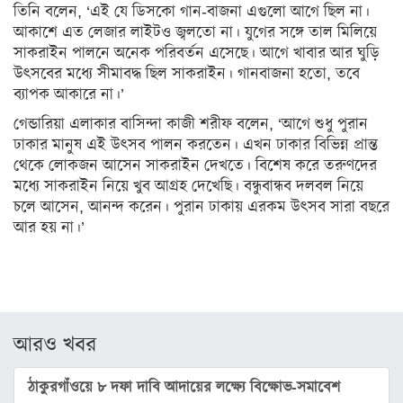
ও
তিনি বলেন, ‘এই যে ডিসকো গান-বাজনা এগুলো আগে ছিল না।
ঐতিহ্য
আকাশে এত লেজার লাইটও জ্বলতো না। যুগের সঙ্গে তাল মিলিয়ে
সাকরাইন পালনে অনেক পরিবর্তন এসেছে। আগে খাবার আর ঘুড়ি
মনীষীদের
উৎসবের মধ্যে সীমাবদ্ধ ছিল সাকরাইন। গানবাজনা হতো, তবে
কথা
ব্যাপক আকারে না।’
ভ্রমণ
গেন্ডারিয়া এলাকার বাসিন্দা কাজী শরীফ বলেন, ‘আগে শুধু পুরান
ঢাকার মানুষ এই উৎসব পালন করতেন। এখন ঢাকার বিভিন্ন প্রান্ত
রঙ্গরস
থেকে লোকজন আসেন সাকরাইন দেখতে। বিশেষ করে তরুণদের
মধ্যে সাকরাইন নিয়ে খুব আগ্রহ দেখেছি। বন্ধুবান্ধব দলবল নিয়ে
মতামত
চলে আসেন, আনন্দ করেন। পুরান ঢাকায় এরকম উৎসব সারা বছরে
ধর্ম
আর হয় না।’
ইসলাম
সনাতন
বৌদ্ধ
আরও খবর
খ্রিস্টান
ঠাকুরগাঁওয়ে ৮ দফা দাবি আদায়ের লক্ষ্যে বিক্ষোভ-সমাবেশ
গ্যালারি