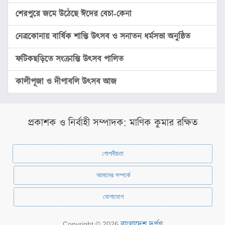
শেরপুরে জমে উঠেছে ঈদের বেচা-কেনা
ফটো
গ্যালারি
নেত্রকোনায় বার্ষিক শান্তি উৎসব ও সনাতন ধর্মসভা অনুষ্ঠিত
ভিডিও
গ্যালারি
ফটিকছড়িতে সংক্রান্তি উৎসব পালিত
অন্যান্য
কালীপূজা ও দীপাবলি উৎসব আজ
বিজ্ঞান
ও
প্রযুক্তি
প্রকাশক ও নির্বাহী সম্পাদক: মাণিক কুমার রক্ষিত
আইন
ও
গোপনীয়তা
আদালত
আমাদের সম্পর্কে
কৃষি
পরিবেশ
যোগাযোগ
ও
জীববৈচিত্র্য
বাংলাদেশ দর্পণ
Copyright © 2026