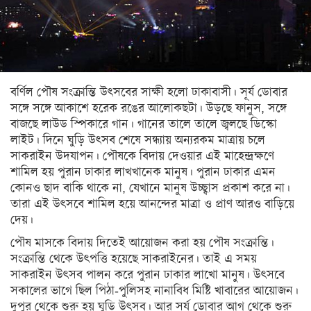
সিলেট
ময়মনসিংহ
রাজশাহী
বর্ণিল পৌষ সংক্রান্তি উৎসবের সাক্ষী হলো ঢাকাবাসী। সূর্য ডোবার
রংপুর
সঙ্গে সঙ্গে আকাশে হরেক রঙের আলোকছটা। উড়ছে ফানুস, সঙ্গে
বিদেশ
বাজছে লাউড স্পিকারে গান। গানের তালে তালে জ্বলছে ডিস্কো
লাইট। দিনে ঘুড়ি উৎসব শেষে সন্ধ্যায় অন্যরকম মাত্রায় চলে
ভারত
সাকরাইন উদযাপন। পৌষকে বিদায় দেওয়ার এই মাহেন্দ্রক্ষণে
শামিল হয় পুরান ঢাকার লাখখানেক মানুষ। পুরান ঢাকার এমন
আমেরিকা
কোনও ছাদ বাকি থাকে না, যেখানে মানুষ উচ্ছ্বাস প্রকাশ করে না।
ইউরোপ
তারা এই উৎসবে শামিল হয়ে আনন্দের মাত্রা ও প্রাণ আরও বাড়িয়ে
দেয়।
মধ্যপ্রাচ্য
পৌষ মাসকে বিদায় দিতেই আয়োজন করা হয় পৌষ সংক্রান্তি।
এশিয়া
সংক্রান্তি থেকে উৎপত্তি হয়েছে সাকরাইনের। তাই এ সময়
সাকরাইন উৎসব পালন করে পুরান ঢাকার লাখো মানুষ। উৎসবে
আফ্রিকা
সকালের ভাগে ছিল পিঠা-পুলিসহ নানাবিধ মিষ্টি খাবারের আয়োজন।
দুপুর থেকে শুরু হয় ঘুড়ি উৎসব। আর সূর্য ডোবার আগ থেকে শুরু
অস্ট্রেলিয়া