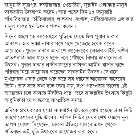
স্বাস্থ্য
জানুয়ারি সূত্রাপুর, লক্ষ্মীবাজার, গেন্ডারিয়া, জুরাইন এলাকার মানুষ
সাকরাইন উদযাপন করেন। আর পরের দিন ১৫ জানুয়ারি
রূপচর্চা
শাঁখারিবাজার, তাঁতিবাজার, লালবাগ, বংশাল, নাজিরাবাজার এলাকার
মানুষ সাকরাইন উৎসব পালন করেন।
রসনাবিলাস
দিনের আলোতে রঙবেরঙের ঘুড়িতে মেতে ছিল পুরান ঢাকার
সম্পর্ক
আকাশ। আর সন্ধ্যা নামার সঙ্গে সঙ্গে মেতেছে হরেক রঙের
ফ্যাশন
আলোতে। পুরান ঢাকার আকাশে রঙবেরঙের লেজার লাইট, বর্ণিল
আতশবাজি আর গানের ছন্দে চলে পৌষকে বিদায় জানানোর এ
ইয়োগা
উৎসব। পুরান ঢাকার লক্ষ্মীবাজারের বাসিন্দা আমীন বাসার ছাদে
পরিবার নিয়ে আয়োজন করেছেন সাকরাইন উৎসব। সেখানে
ফিচার
মুখরোচক খাবার থেকে শুরু করে সব ধরনের আয়োজন করেছেন
সাহিত্য
তিনি। তার সঙ্গে কথা বলে জানা যায়, বংশ পরম্পরায় তাদের এই
ও
আয়োজন চলে আসছে দীর্ঘদিন ধরে। তবে সাকরাইন উৎসবে কিছুটা
সংস্কৃতি
আধুনিকতা যোগ হয়েছে সাম্প্রতিক সময়ে।
এদিকে প্রথমবারের মতো সাকরাইন উৎসবে যোগ হয়েছে ঢাকা সিটি
পঞ্জিকা
করপোরেশনের ঘুড়ি উৎসব। দক্ষিণ সিটির মেয়র শেখ ফজলে নূর
অন্যরকম
তাপস ঘোষণা দিয়েছেন, ঢাকার ঐতিহ্য লালনে এখন থেকে
প্রতিবছর এই ঘুড়ি উৎসবের আয়োজন করা হবে।
ইতিহাস