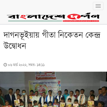
Toggl
navig
বাংলা
English
জাতীয়
দাগনভূইয়ায় গীতা নিকেতন কেন্দ্র
জাতীয়
উদ্বোধন
রাজনীতি
অর্থনীতি
০৬ মার্চ ২০২২, সময়- ১৪:১১
লোকালয়
চট্টগ্রাম
বরিশাল
খুলনা
ঢাকা