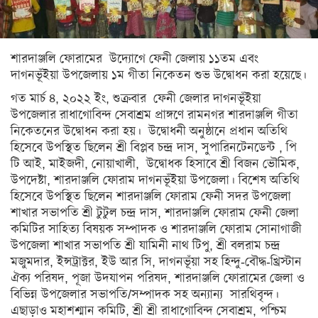
সিলেট
ময়মনসিংহ
শারদাঞ্জলি ফোরামের উদ্যোগে ফেনী জেলায় ১১তম এবং
রাজশাহী
দাগনভূঁইয়া উপজেলায় ১ম গীতা নিকেতন শুভ উদ্বোধন করা হয়েছে।
রংপুর
গত মার্চ ৪, ২০২২ ইং, শুক্রবার ফেনী জেলার দাগনভূঁইয়া
উপজেলার রাধাগোবিন্দ সেবাশ্রম প্রাঙ্গণে রামনগর শারদাঞ্জলি গীতা
বিদেশ
নিকেতনের উদ্বোধন করা হয়। উদ্বোধনী অনুষ্ঠানে প্রধান অতিথি
হিসেবে উপস্থিত ছিলেন শ্রী বিপ্লব চন্দ্র দাস, সুপারিনটেনডেন্ট , পি
ভারত
টি আই, মাইজদী, নোয়াখালী, উদ্বোধক হিসাবে শ্রী বিজন ভৌমিক,
উপদেষ্টা, শারদাঞ্জলি ফোরাম দাগনভূঁইয়া উপজেলা। বিশেষ অতিথি
আমেরিকা
হিসেবে উপস্থিত ছিলেন শারদাঞ্জলি ফোরাম ফেনী সদর উপজেলা
ইউরোপ
শাখার সভাপতি শ্রী টুটুল চন্দ্র দাস, শারদাঞ্জলি ফোরাম ফেনী জেলা
কমিটির সাহিত্য বিষয়ক সম্পাদক ও শারদাঞ্জলি ফোরাম সোনাগাজী
মধ্যপ্রাচ্য
উপজেলা শাখার সভাপতি শ্রী যামিনী নাথ টিপু, শ্রী বলরাম চন্দ্র
এশিয়া
মজুমদার, ইন্সট্রাক্টর, ইউ আর সি, দাগনভূঁয়া সহ হিন্দু-বৌদ্ধ-খ্রিস্টান
ঐক্য পরিষদ, পূজা উদযাপন পরিষদ, শারদাঞ্জলি ফোরামের জেলা ও
আফ্রিকা
বিভিন্ন উপজেলার সভাপতি/সম্পাদক সহ অন্যান্য সারথিবৃন্দ।
এছাড়াও মহাশশ্মান কমিটি, শ্রী শ্রী রাধাগোবিন্দ সেবাশ্রম, পশ্চিম
অস্ট্রেলিয়া