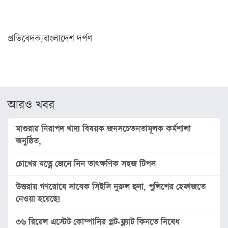
স্বাস্থ্য
রূপচর্চা
প্রতিবেদক,বাংলাদেশ দর্পণ
রসনাবিলাস
সম্পর্ক
ফ্যাশন
ইয়োগা
আরও খবর
ফিচার
মাগুরায় নিরাপদ খাদ্য বিষয়ক জনসচেতনতামূলক কর্মশালা
অনুষ্ঠিত,
সাহিত্য
ও
সংস্কৃতি
চোখের যত্নে জেনে নিন তাৎক্ষণিক সহজ টিপস
পঞ্জিকা
উত্তরায় গণরোষে সাবেক সিইসি নুরুল হুদা, পুলিশের হেফাজতে
নেওয়া হয়েছে!
অন্যরকম
ইতিহাস
৩৬ রিয়েল এস্টেট কোম্পানির প্লট-ফ্ল্যাট কিনতে নিষেধ