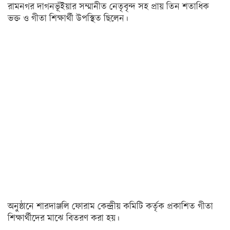
রামনগর দাগনভূঁইয়ার সম্মানীত নেতৃবৃন্দ সহ প্রায় তিন শতাধিক
অন্যত্র
ভক্ত ও গীতা শিক্ষার্থী উপস্থিত ছিলেন।
খেলা
ক্রিকেট
ফুটবল
অন্যান্য
বিনোদন
চলচ্চিত্র
টেলিভিশন
সংগীত
অন্তর্জাল
অনুষ্ঠানে শারদাঞ্জলি ফোরাম কেন্দ্রীয় কমিটি কর্তৃক প্রকাশিত গীতা
লাইফস্টাইল
শিক্ষার্থীদের মাঝে বিতরণ করা হয়।