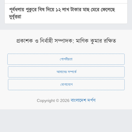
ও
ঐতিহ্য
পূর্বধলায় পুকুরে বিষ দিয়ে ১২ লাখ টাকার মাছ মেরে ফেলেছে
দুর্বৃত্তরা
মনীষীদের
কথা
ভ্রমণ
প্রকাশক ও নির্বাহী সম্পাদক: মাণিক কুমার রক্ষিত
রঙ্গরস
গোপনীয়তা
মতামত
আমাদের সম্পর্কে
ধর্ম
ইসলাম
যোগাযোগ
সনাতন
বাংলাদেশ দর্পণ
Copyright © 2026
বৌদ্ধ
খ্রিস্টান
গ্যালারি