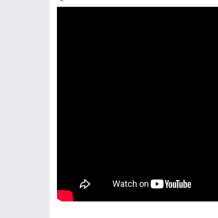
খ্রিস্টান
গ্যালারি
ফটো
গ্যালারি
ভিডিও
গ্যালারি
অন্যান্য
বিজ্ঞান ও
প্রযুক্তি
আইন ও
আদালত
কৃষি
পরিবেশ ও
জীববৈচিত্র্য