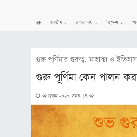
জাতীয়
লোকালয়
বিদেশ
খে
জাতীয়
জাতীয়
গুরু পূর্ণিমার গুরুত্ব, মাহাত্ম্য ও ইতিহাস
রাজনীতি
গুরু পূর্ণিমা কেন পালন ক
অর্থনীতি
লোকালয়
০৫ জুলাই ২০২০, সময়- ১৪:০৫
চট্টগ্রাম
বরিশাল
খুলনা