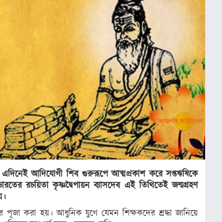
মা। এদিনেই আদিযোগী শিব গুরুরূপে আত্মপ্রকাশ করে সপ্তঋষিকে
তের রচয়িতা কৃষ্ণদ্বৈপায়ন ব্যাসদেব এই তিথিতেই জন্মগ্রহণ
য়।
 পূজা করা হয়। আধুনিক যুগে যেমন শিক্ষকদের শ্রদ্ধা জানিয়ে