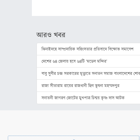
নারীশক্তি
নতুন কুঁড়ি
আরও খবর
শিক্ষা
ক্যারিয়ার
ঝিনাইদহে সাম্প্রদায়িক সহিংসতার প্রতিবাদে বিক্ষোভ সমাবেশ
দেশের ৬৪ জেলায় হবে ৬৪টি ‘মডেল মন্দির’
বাবু সুবীর চন্দ্র সরকারের মৃত্যুতে সনাতন সমাজ বাংলাদেশের শো
রাজা সীতারাম রায়ের রাজধানী ছিল ভূষনা মহম্মদপুর
সনাতনী জাগরণ জোটের মুখপাত্র চিন্ময় কৃষ্ণ দাস আটক