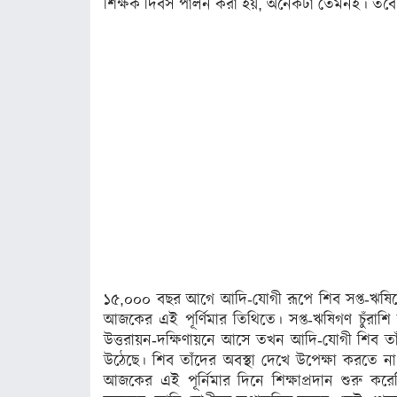
শিক্ষক দিবস পালন করা হয়, অনেকটা তেমনই। তবে
অস্ট্রেলিয়া
অন্যত্র
খেলা
ক্রিকেট
ফুটবল
অন্যান্য
বিনোদন
চলচ্চিত্র
১৫,০০০ বছর আগে আদি-যোগী রূপে শিব সপ্ত-ঋষিদের 
টেলিভিশন
আজকের এই পূর্ণিমার তিথিতে। সপ্ত-ঋষিগণ চুঁরা
উত্তরায়ন-দক্ষিণায়নে আসে তখন আদি-যোগী শিব তাঁ
সংগীত
উঠেছে। শিব তাঁদের অবস্থা দেখে উপেক্ষা করতে না প
আজকের এই পূর্নিমার দিনে শিক্ষাপ্রদান শুরু ক
অন্তর্জাল