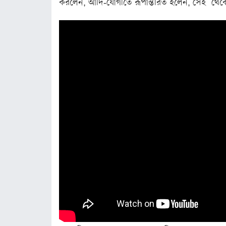
করলেন, আদি-যোগীতে রূপান্তরিত হলেন, সেই থেকে এই
লাইফস্টাইল
স্বাস্থ্য
রূপচর্চা
রসনাবিলাস
সম্পর্ক
ফ্যাশন
ইয়োগা
ফিচার
সাহিত্য ও
সংস্কৃতি
পঞ্জিকা