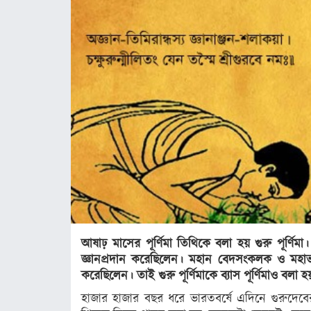
ঢাকা
সিলেট
ময়মনসিংহ
রাজশাহী
রংপুর
বিদেশ
ভারত
আমেরিকা
ইউরোপ
আষাঢ় মাসের পূর্ণিমা তিথিকে বলা হয় গুরু পূর্ণি
মধ্যপ্রাচ্য
জ্ঞানপ্রদান করেছিলেন। মহান বেদসংকলক ও মহাভার
করেছিলেন। তাই গুরু পূর্ণিমাকে ব্যাস পূর্ণিমাও বলা হ
এশিয়া
হাজার হাজার বছর ধরে ভারতবর্ষে এদিনে গুরুদেবের
আফ্রিকা