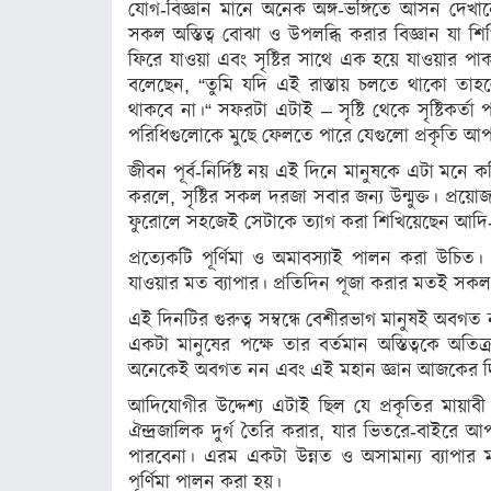
অন্যরকম
যোগ-বিজ্ঞান মানে অনেক অঙ্গ-ভঙ্গিতে আসন দেখানো নয়
সকল অস্তিত্ব বোঝা ও উপলব্ধি করার বিজ্ঞান যা শ
ইতিহাস ও
ফিরে যাওয়া এবং সৃষ্টির সাথে এক হয়ে যাওয়ার পা
ঐতিহ্য
বলেছেন, “তুমি যদি এই রাস্তায় চলতে থাকো তাহলে
মনীষীদের
থাকবে না।“ সফরটা এটাই – সৃষ্টি থেকে সৃষ্টিকর্তা 
কথা
পরিধিগুলোকে মুছে ফেলতে পারে যেগুলো প্রকৃতি আ
জীবন পূর্ব-নির্দিষ্ট নয় এই দিনে মানুষকে এটা মনে করি
ভ্রমণ
করলে, সৃষ্টির সকল দরজা সবার জন্য উন্মুক্ত। প্রয়
রঙ্গরস
ফুরোলে সহজেই সেটাকে ত্যাগ করা শিখিয়েছেন আদ
প্রত্যেকটি পূর্ণিমা ও অমাবস্যাই পালন করা উচিত
মতামত
যাওয়ার মত ব্যাপার। প্রতিদিন পূজা করার মতই সকল 
ধর্ম
এই দিনটির গুরুত্ব সম্বন্ধে বেশীরভাগ মানুষই অবগত
একটা মানুষের পক্ষে তার বর্তমান অস্তিত্বকে অতিক্
ইসলাম
অনেকেই অবগত নন এবং এই মহান জ্ঞান আজকের দ
আদিযোগীর উদ্দেশ্য এটাই ছিল যে প্রকৃতির মায়া
সনাতন
ঐন্দ্রজালিক দুর্গ তৈরি করার, যার ভিতরে-বাইরে
বৌদ্ধ
পারবেনা। এরম একটা উন্নত ও অসামান্য ব্যাপার
পূর্ণিমা পালন করা হয়।