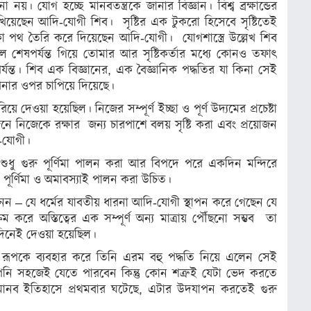
। যোগ হচ্ছে মানবতন্ত্রকে জানার বিজ্ঞান। বিশ্ব ব্রক্ষান্ডের
িখিয়েছেন আদি-যোগী শিব। সৃষ্টির এক টুকরো হিসেবে সৃষ্টিতেই
কা পথ তৈরি করে দিয়েছেন আদি-যোগী। যোগশাস্ত্রে উল্লেখ শিব
 শেষপর্যন্ত গিয়ে তোমার আর সৃষ্টিকর্তার মধ্যে কোনও তফাৎ
পর্যন্ত। শিব এক বিজ্ঞানের, এক বৈজ্ঞানিক পদ্ধতির যা কিনা সেই
পনার ওপর চাপিয়ে দিয়েছে।
য়ে দেওয়া হয়েছিল। নিজের সম্পূর্ণ ইচ্ছা ও পূর্ণ উদ্যমের প্রচেষ্টা
োজনে নিজেকে রক্ষার জন্য চারপাশে বলয় সৃষ্টি করা এবং প্রয়োজন
ি-যোগী।
। শুধু গুরু পূর্ণিমা পালন করা আর বিপদে পরে একদিন মন্দিরে
পূর্ণিমা ও অমাবস্যাই পালন করা উচিত।
 নন – যে ধর্মের যাবতীয় ধারনা আদি-যোগী স্থাপন করে গেছেন যে
রম করে অস্তিত্বের এক সম্পূর্ণ অন্য মাত্রায় পৌঁছনো সম্ভব তা
িনেই দেওয়া হয়েছিল।
বী রূপকে ব্যবহার করে তিনি এরম বহু পদ্ধতি নিয়ে এলেন সেই
 আপনি সহজেই যেতে পারবেন কিন্তু কোন শত্রুই যেটা ভেদ করতে
 মানব ইতিহাসে প্রথমবার ঘটেছে, এটার উদযাপন করতেই গুরু